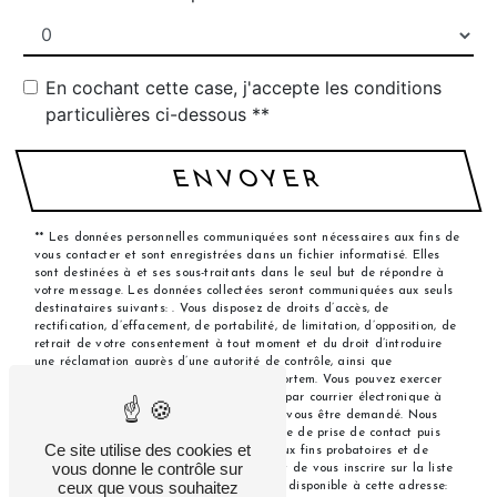
En cochant cette case, j'accepte les conditions
particulières ci-dessous **
ENVOYER
** Les données personnelles communiquées sont nécessaires aux fins de
vous contacter et sont enregistrées dans un fichier informatisé. Elles
sont destinées à et ses sous-traitants dans le seul but de répondre à
votre message. Les données collectées seront communiquées aux seuls
destinataires suivants: . Vous disposez de droits d’accès, de
rectification, d’effacement, de portabilité, de limitation, d’opposition, de
retrait de votre consentement à tout moment et du droit d’introduire
une réclamation auprès d’une autorité de contrôle, ainsi que
d’organiser le sort de vos données post-mortem. Vous pouvez exercer
ces droits par voie postale à l'adresse ou par courrier électronique à
l'adresse . Un justificatif d'identité pourra vous être demandé. Nous
conservons vos données pendant la période de prise de contact puis
Ce site utilise des cookies et
pendant la durée de prescription légale aux fins probatoires et de
vous donne le contrôle sur
gestion des contentieux. Vous avez le droit de vous inscrire sur la liste
ceux que vous souhaitez
d'opposition au démarchage téléphonique, disponible à cette adresse: