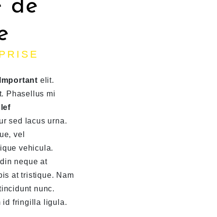
 de
e
EPRISE
 Important
elit.
t. Phasellus mi
lef
ur sed lacus urna.
que, vel
ique vehicula.
udin neque at
rpis at tristique. Nam
tincidunt nunc.
d fringilla ligula.