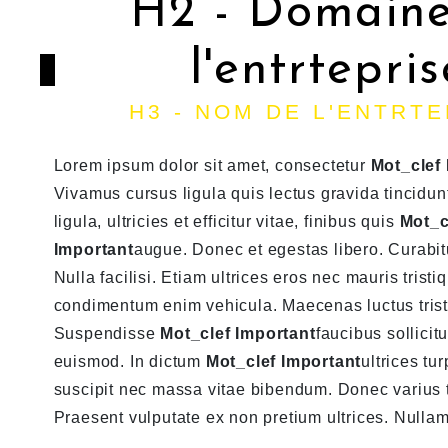
H2 - Domaine
l'entrtepris
H3 - NOM DE L'ENTRT
Lorem ipsum dolor sit amet, consectetur
Mot_clef
Vivamus cursus ligula quis lectus gravida tincidun
ligula, ultricies et efficitur vitae, finibus quis
Mot_c
Important
augue. Donec et egestas libero. Curabit
Nulla facilisi. Etiam ultrices eros nec mauris tristi
condimentum enim vehicula. Maecenas luctus trist
Suspendisse
Mot_clef Important
faucibus sollicit
euismod. In dictum
Mot_clef Important
ultrices tu
suscipit nec massa vitae bibendum. Donec varius 
Praesent vulputate ex non pretium ultrices. Nullam i