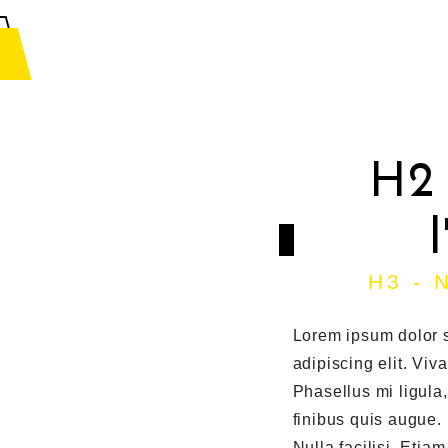
H2
H3 - 
Lorem ipsum dolor 
adipiscing elit. Viv
Phasellus mi ligula, 
finibus quis augue.
Nulla facilisi. Etiam