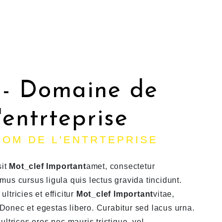
 - Domaine de
l'entrteprise
NOM DE L'ENTRTEPRISE
sit
Mot_clef Important
amet, consectetur
amus cursus ligula quis lectus gravida tincidunt.
ultricies et efficitur
Mot_clef Important
vitae,
 Donec et egestas libero. Curabitur sed lacus urna.
 ultrices eros nec mauris tristique, vel